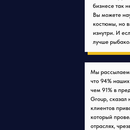
бизнесе так н
Вы можете на
костюмы, но в
изнутри. И ес
лучше рыбако
Мы рассылаем о
что 94% наших
Вы может
чем 91% в пре
Group, сказал 
подшиват
клиентов прива
Эта потр
который прове
бизнес в
отраслях, чрез