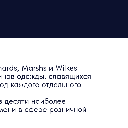
ards, Marshs и Wilkes
инов одежды, славящихся
од каждого отдельного
з десяти наиболее
мени в сфере розничной