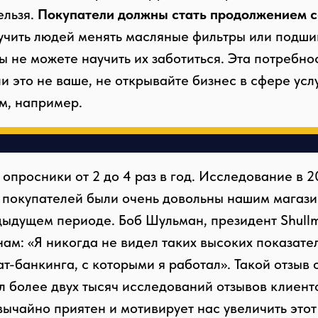
ельзя.
Покупатели должны стать продолжением с
учить людей менять масляные фильтры или подши
ы не можете научить их заботиться. Эта потребно
ли это не ваше, не открывайте бизнес в сфере усл
м, например.
просники от 2 до 4 раз в год. Исследование в 2
 покупателей были очень довольны нашим магази
е научить людей менять масляные фильтры
дыдущем периоде. Боб Шульман, президент Shull
нам: «Я никогда не видел таких высоких показате
ь костюмы, но вы не можете научить их заб
т-банкинга, с которыми я работал». Такой отзыв 
ебность идет изнутри. И если это не ваше, 
л более двух тысяч исследований отзывов клиенто
 сфере услуг. Станьте лучше рыбаком, напр
вычайно приятен и мотивирует нас увеличить этот