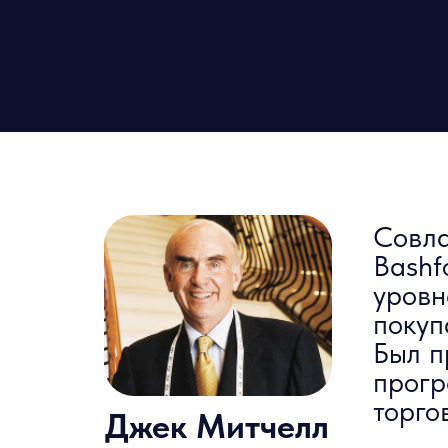
Совла
Bashf
уровн
покуп
Был п
прогр
торго
Джек Митчелл