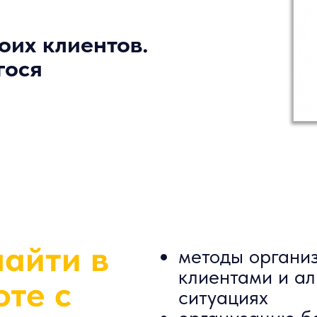
оих клиентов.
гося
найти в
методы органи
клиентами и ал
оте с
ситуациях