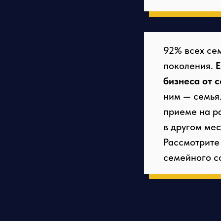
92% всех се
поколения.
Е
бизнеса от 
ним — семья
приеме на ра
в другом мес
Рассмотрите
семейного с