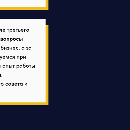
ле третьего
 вопросы
бизнес, а за
вуемся при
й опыт работы
.
о совета и