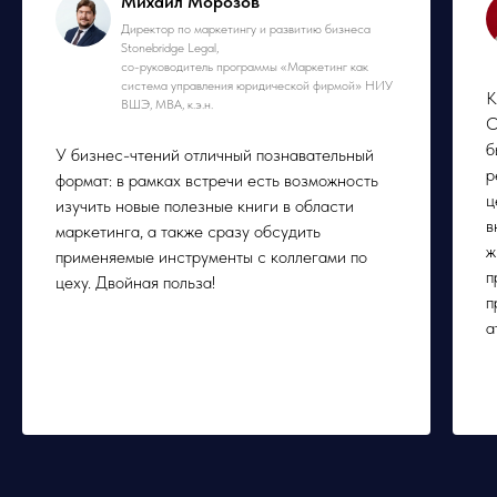
Михаил Морозов
Директор по маркетингу и развитию бизнеса
Stonebridge Legal,
со-руководитель программы «Маркетинг как
система управления юридической фирмой» НИУ
К
ВШЭ, МВА, к.э.н.
О
б
У бизнес-чтений отличный познавательный
р
формат: в рамках встречи есть возможность
ц
изучить новые полезные книги в области
в
маркетинга, а также сразу обсудить
ж
применяемые инструменты с коллегами по
п
цеху. Двойная польза!
п
а